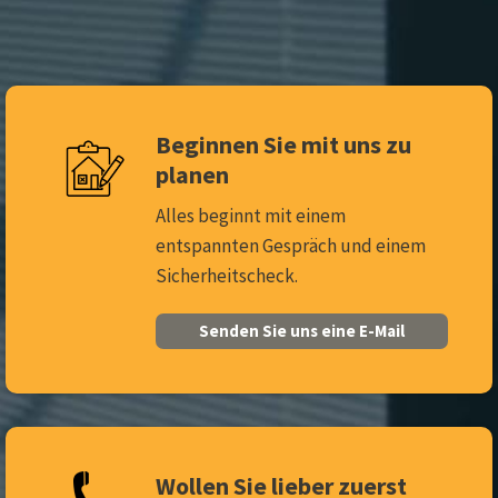
Beginnen Sie mit uns zu
planen
Alles beginnt mit einem
entspannten Gespräch und einem
Sicherheitscheck.
Senden Sie uns eine E-Mail
Wollen Sie lieber zuerst