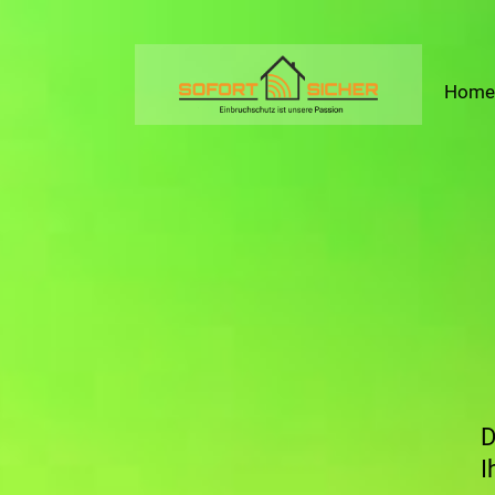
Home
D
I