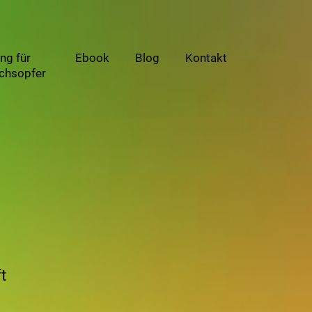
ng für
Ebook
Blog
Kontakt
chsopfer
t