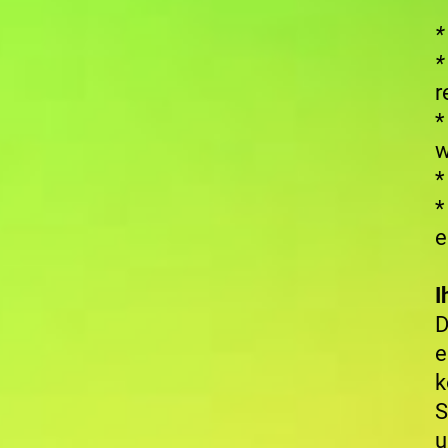
*
r
*
w
*
*
e
I
D
e
k
S
u