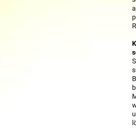
a
p
R
K
s
S
s
B
b
M
w
u
l