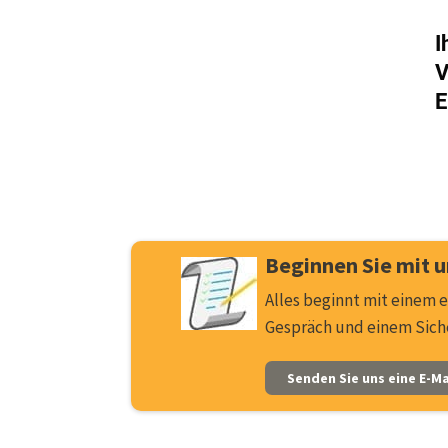
I
V
E
Beginnen Sie mit u
Alles beginnt mit einem
Gespräch und einem Sich
Senden Sie uns eine E-Ma