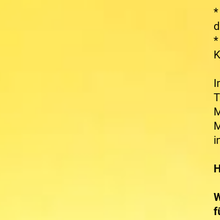
d
K
I
T
M
M
i
H
W
f