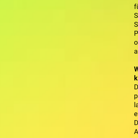
f
S
S
P
o
a
W
k
D
p
l
e
D
A