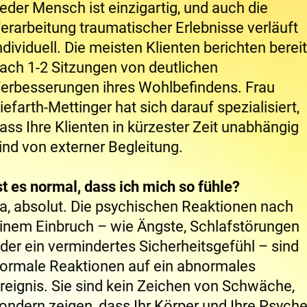
eder Mensch ist einzigartig, und auch die
erarbeitung traumatischer Erlebnisse verläuft
ndividuell. Die meisten Klienten berichten berei
ach 1-2 Sitzungen von deutlichen
erbesserungen ihres Wohlbefindens. Frau
iefarth-Mettinger hat sich darauf spezialisiert,
ass Ihre Klienten in kürzester Zeit unabhängig
ind von externer Begleitung.
st es normal, dass ich mich so fühle?
a, absolut. Die psychischen Reaktionen nach
inem Einbruch – wie Ängste, Schlafstörungen
der ein vermindertes Sicherheitsgefühl – sind
ormale Reaktionen auf ein abnormales
reignis. Sie sind kein Zeichen von Schwäche,
ondern zeigen, dass Ihr Körper und Ihre Psych