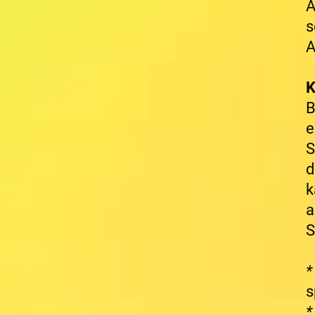
A
s
A
K
B
e
S
d
k
a
S
s