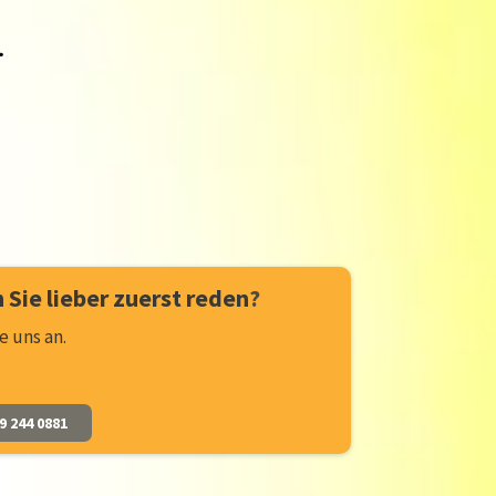
.
 Sie lieber zuerst reden
?
e uns an.
9 244 0881