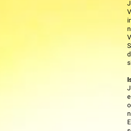
J
V
i
n
V
S
d
s
I
J
e
o
n
E
s